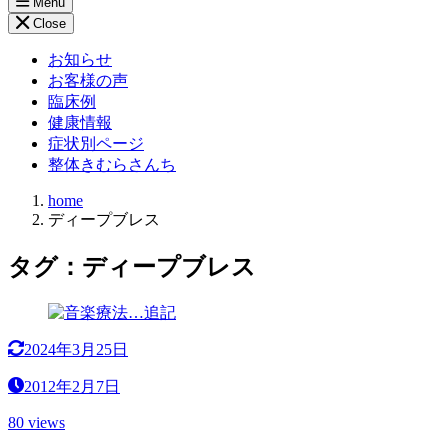
Menu
Close
お知らせ
お客様の声
臨床例
健康情報
症状別ページ
整体きむらさんち
home
ディープブレス
タグ：ディープブレス
2024年3月25日
2012年2月7日
80 views