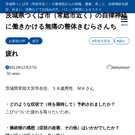
茨城県つくば市（常総市近く）の整体院からの情報、腰痛、肩こり、自律神経失調
症、めまい、頭痛などでお悩みの方、パニック障害にもオススメ
茨城県つくば市（常総市近く）の自律神経
に働きかける無痛の整体きむらさんち
MENU
お客様の声
疲労
#常陸大宮市
#疲れ
疲れ
2011年12月27日
kimurasun
92 views
茨城県常陸大宮市在住、３８歳男性、ＭＫさん
・どのような症状で（何を期待して）予約されましたか？
こびりついた疲れを取りたいため。
・施術後の感想（症状の改善、その他）はいかがでしたか？