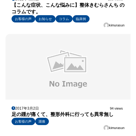
【こんな症状、こんな悩みに】整体きむらさんち の
コラムです。
お客様の声
お知らせ
コラム
臨床例
kimurasun
2017年3月2日
94 views
足の踵が痛くて、整形外科に行っても異常無し
お客様の声
踵痛
kimurasun