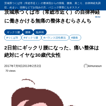
茨城県つくば市（常総市近く）の整体院からの情報、腰痛、肩こり、自律神経失調
症、めまい、頭痛などでお悩みの方、パニック障害にもオススメ
茨城県つくば市（常総市近く）の自律神経
MENU
に働きかける無痛の整体きむらさんち
ギックリ腰
腰痛
臨床例
#つくば市
#ギックリ腰
#バランス活性療法
#腰痛
2日前にギックリ腰になった、痛い整体は
絶対にイヤな30歳代女性
2017年7月9日
2013年2月2日
kimurasun
70 views