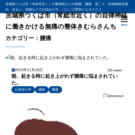
茨城県つくば市（常総市近く）の整体院からの情報、腰痛、肩こり、自律神経失調
症、めまい、頭痛などでお悩みの方、パニック障害にもオススメ
茨城県つくば市（常総市近く）の自律神経
に働きかける無痛の整体きむらさんち
MENU
カテゴリー：腰痛
2013年11月16日
105 views
朝、起きる時に起き上がれず腰痛に悩まされてい
た。
お客様の声
腰痛
腰痛
kimurasun