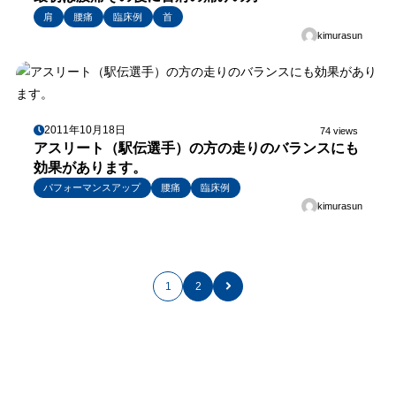
肩
腰痛
臨床例
首
kimurasun
2011年10月18日
74 views
アスリート（駅伝選手）の方の走りのバランスにも
効果があります。
パフォーマンスアップ
腰痛
臨床例
kimurasun
1
2