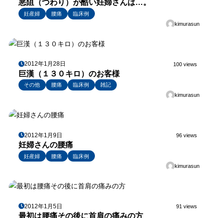
悪阻（つわり）が酷い妊婦さんは…。
妊産婦
腰痛
臨床例
kimurasun
2012年1月28日
100 views
巨漢（１３０キロ）のお客様
その他
腰痛
臨床例
雑記
kimurasun
2012年1月9日
96 views
妊婦さんの腰痛
妊産婦
腰痛
臨床例
kimurasun
2012年1月5日
91 views
最初は腰痛その後に首肩の痛みの方