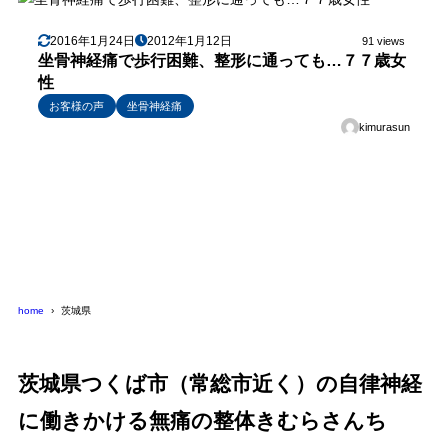
2016年1月24日
2012年1月12日
91 views
坐骨神経痛で歩行困難、整形に通っても…７７歳女
性
お客様の声
坐骨神経痛
kimurasun
home
茨城県
茨城県つくば市（常総市近く）の自律神経
に働きかける無痛の整体きむらさんち