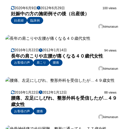
2020年6月9日
2012年6月29日
100 views
妊娠中の方の施術例その後（出産後）
妊産婦
臨床例
kimurasun
2016年1月22日
2012年1月14日
94 views
長年の肩こりや左腰が痛くなる４０歳代女性
お客様の声
肩こり
腰痛
kimurasun
2016年1月22日
2012年1月12日
88 views
腰痛、左足にしびれ、整形外科を受信したが…４９
歳女性
お客様の声
腰痛
kimurasun