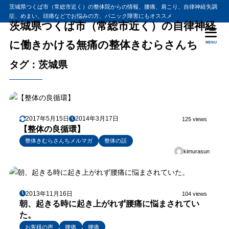
茨城県つくば市（常総市近く）の整体院からの情報、腰痛、肩こり、自律神経失調
症、めまい、頭痛などでお悩みの方、パニック障害にもオススメ
茨城県つくば市（常総市近く）の自律神経
に働きかける無痛の整体きむらさんち
MENU
タグ：茨城県
2017年5月15日
2014年3月17日
125 views
【整体の良循環】
整体きむらさんちメルマガ
整体の話
kimurasun
2013年11月16日
104 views
朝、起きる時に起き上がれず腰痛に悩まされてい
た。
お客様の声
腰痛
腰痛