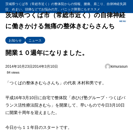
茨城県つくば市（常総市近く）の整体院からの情報、腰痛、肩こり、自律神経失調
症、めまい、頭痛などでお悩みの方、パニック障害にもオススメ
茨城県つくば市（常総市近く）の自律神経
MENU
に働きかける無痛の整体きむらさんち
お知らせ
ニュース
開業１０週年になりました。
2014年10月23日
2014年3月10日
kimurasun
84 views
「つくばの整体きむらさんち」の代表 木村和男です。
平成16年3月10日に自宅で整体院「赤ひげ塾グループ・つくばバ
ランス活性療法院きむら」を開業して、早いもので今日3月10日
に開業十周年を迎えました。
今日から１１年目のスタートです。