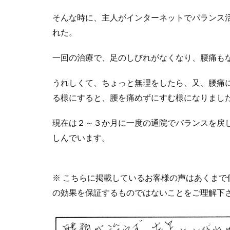
そんな時に、主人がインターネットでバランス
れた。
一回の治療で、足のしびれがなくなり、腰痛も
うれしくて、ちょっと無理をしたら、又、腰痛
る様にすると、腰を痛めずにすむ様になりまし
現在は２～３か月に一度の通院でバランスを戻
しんでいます。
※ こちらに掲載しているお客様の声はあくま
の効果を保証するものではないことをご理解下