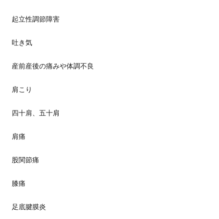
起立性調節障害
吐き気
産前産後の痛みや体調不良
肩こり
四十肩、五十肩
肩痛
股関節痛
膝痛
足底腱膜炎