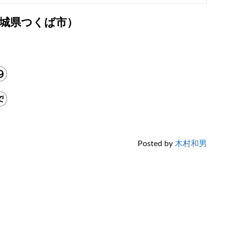
城県つくば市）
Posted by
木村和男