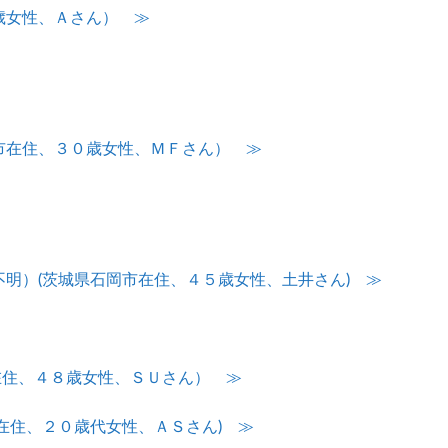
歳女性、Ａさん） ≫
市在住、３０歳女性、ＭＦさん） ≫
明）(茨城県石岡市在住、４５歳女性、土井さん) ≫
在住、４８歳女性、ＳＵさん） ≫
在住、２０歳代女性、ＡＳさん) ≫