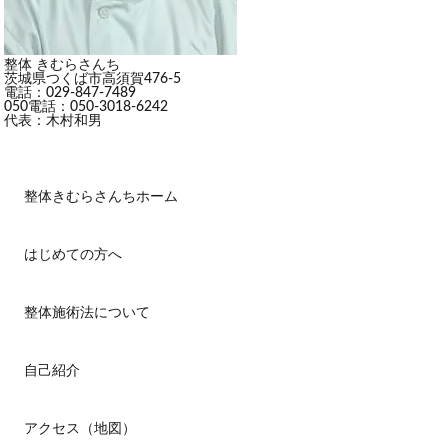
整体
きむらさんち
茨城県つくば市高須賀476-5
電話：029-847-7489
050電話：050-3018-6242
代表：木村和男
整体きむらさんちホーム
はじめての方へ
整体施術法について
自己紹介
アクセス（地図）