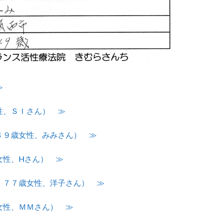
≫
性、ＳＩさん） ≫
４９歳女性、みみさん） ≫
女性、Hさん） ≫
、７７歳女性、洋子さん） ≫
女性、ＭＭさん） ≫