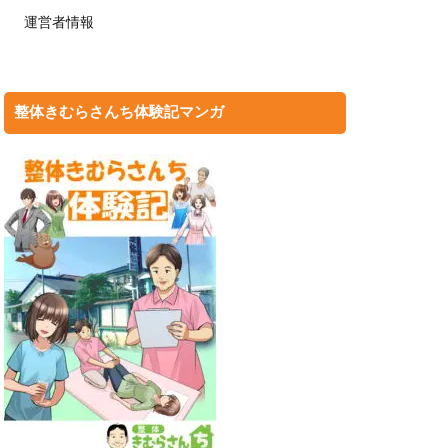
運営者情報
整体きむらさんち体験記マンガ