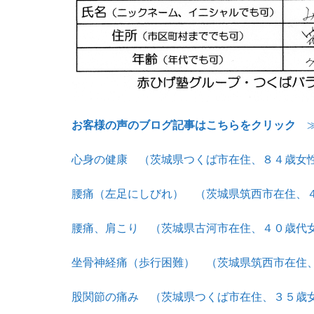
お客様の声のブログ記事はこちらをクリック
心身の健康 （茨城県つくば市在住、８４歳女
腰痛（左足にしびれ） （茨城県筑西市在住、
腰痛、肩こり （茨城県古河市在住、４０歳代
坐骨神経痛（歩行困難） （茨城県筑西市在住
股関節の痛み （茨城県つくば市在住、３５歳