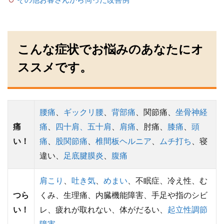
その他お客さんから伺った改善例
こんな症状でお悩みのあなたにオ
ススメです。
腰痛
、
ギックリ腰
、
背部痛
、関節痛、
坐骨神経
痛
痛
、
四十肩、五十肩
、
肩痛
、肘痛、
膝痛
、
頭
い！
痛
、
股関節痛
、
椎間板ヘルニア
、
ムチ打ち
、寝
違い、
足底腱膜炎
、
腹痛
肩こり
、
吐き気
、
めまい
、不眠症、冷え性、む
つら
くみ、生理痛、内臓機能障害、手足や指のシビ
い！
レ、疲れが取れない、体がだるい、
起立性調節