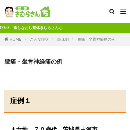
カテゴリー
5 癒しなおし整体きむらさんち
HOME
こんな症状
臨床例
腰痛・坐骨神経痛の例
検索
腰痛・坐骨神経痛の例
症例１
＊女性 ７０歳代 茨城県
古河市