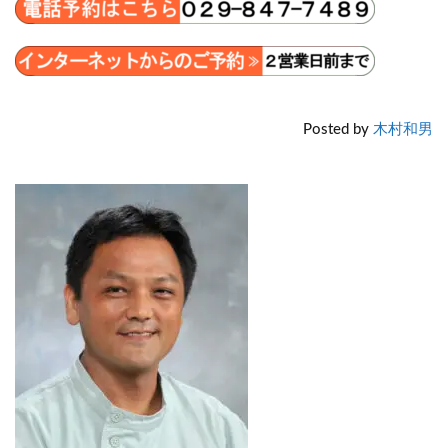
Posted by
木村和男