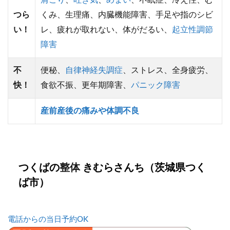
つら
くみ、生理痛、内臓機能障害、手足や指のシビ
い！
レ、疲れが取れない、体がだるい、
起立性調節
障害
不
便秘、
自律神経失調症
、ストレス、全身疲労、
快！
食欲不振、更年期障害、
パニック障害
産前産後の痛みや体調不良
つくばの
整体
きむらさんち（茨城県つく
ば市）
電話からの当日予約OK