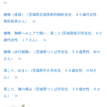
≫
腰痛（産後）（茨城県北相馬郡利根町在住、４０歳代女性、
奥田裕美さん） ≫
腰椎、胸椎ヘルニアで痛い、肩こり (茨城県桜川市在住、４０
歳代女性、ＪＴさん） ≫
腰痛（歩行困難）（茨城県つくば市在住、５９歳男性、ＭＨ
さん） ≫
肩こり、めまい（茨城県牛久市在住、５６歳女性、ＨＭさ
ん） ≫
肩こり、腰の痛み（茨城県つくば市在住、３０歳女性、Ａさ
ん） ≫